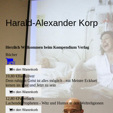
Harald-Alexander Korp
Herzlich Willkommen beim Kompendium Verlag
Bücher
0
In den Warenkorb
19,80 €
Hardcover
Dem ruhigen Geist ist alles möglich - mit Meister Eckhart
lernen im Hier und Jetzt zu sein
In den Warenkorb
12,80 €
Paperback
Lachende Propheten - Witz und Humor in den Weltreligionen
In den Warenkorb