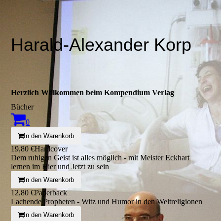
Harald-Alexander Korp
Herzlich Willkommen beim Kompendium Verlag
Bücher
0
In den Warenkorb
19,80 €
Hardcover
Dem ruhigen Geist ist alles möglich - mit Meister Eckhart
lernen im Hier und Jetzt zu sein
In den Warenkorb
12,80 €
Paperback
Lachende Propheten - Witz und Humor in den Weltreligionen
In den Warenkorb